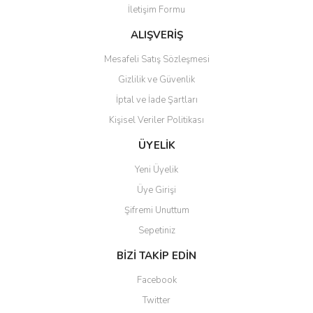
İletişim Formu
Ürün fiyatı diğer sitelerden daha pahalı.
Bu ürüne benzer farklı alternatifler olmalı.
ALIŞVERİŞ
Mesafeli Satış Sözleşmesi
Gizlilik ve Güvenlik
İptal ve İade Şartları
Kişisel Veriler Politikası
Gönder
ÜYELİK
Yeni Üyelik
Üye Girişi
Şifremi Unuttum
Sepetiniz
BİZİ TAKİP EDİN
Facebook
Twitter