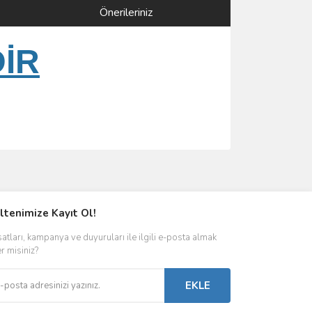
Önerileriniz
DİR
ımıza iletebilirsiniz.
ltenimize Kayıt Ol!
satları, kampanya ve duyuruları ile ilgili e-posta almak
er misiniz?
EKLE