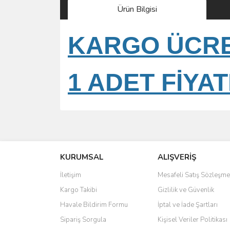
Ürün Bilgisi
KARGO ÜCRET
1 ADET FİYAT
Bu ürünün fiyat bilgisi, resim, ürün açıklamalarında 
Görüş ve önerileriniz için teşekkür ederiz.
KURUMSAL
ALIŞVERİŞ
Ürün resmi kalitesiz, bozuk veya görüntülenemiyo
Ürün açıklamasında eksik bilgiler bulunuyor.
İletişim
Mesafeli Satış Sözleşme
Ürün bilgilerinde hatalar bulunuyor.
Kargo Takibi
Gizlilik ve Güvenlik
Ürün fiyatı diğer sitelerden daha pahalı.
Havale Bildirim Formu
İptal ve İade Şartları
Bu ürüne benzer farklı alternatifler olmalı.
Sipariş Sorgula
Kişisel Veriler Politikası