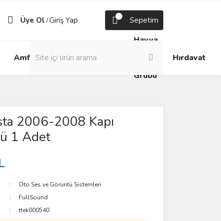
Üye Ol
Giriş Yap
Sepetim
/
Havya
Android
Grup
ve
Amfi
Hırdavat
Box
Prizler
Lehim
Grubu
esta 2006-2008 Kapı
ü 1 Adet
L
Oto Ses ve Görüntü Sistemleri
FullSound
ttek000540