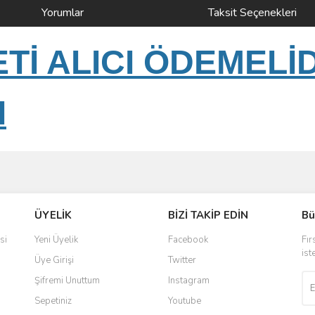
Yorumlar
Taksit Seçenekleri
İ ALICI ÖDEMELİ
I
ve diğer konularda yetersiz gördüğünüz noktaları öneri formunu kullanarak taraf
Bu ürüne ilk yorumu siz yapın!
ÜYELİK
BİZİ TAKİP EDİN
Bü
r.
Yorum Yaz
si
Yeni Üyelik
Facebook
Fır
ist
Üye Girişi
Twitter
Şifremi Unuttum
Instagram
Sepetiniz
Youtube