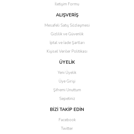
İletişim Formu
Ürün fiyatı diğer sitelerden daha pahalı.
Bu ürüne benzer farklı alternatifler olmalı.
ALIŞVERİŞ
Mesafeli Satış Sözleşmesi
Gizlilik ve Güvenlik
İptal ve İade Şartları
Kişisel Veriler Politikası
Gönder
ÜYELİK
Yeni Üyelik
Üye Girişi
Şifremi Unuttum
Sepetiniz
BİZİ TAKİP EDİN
Facebook
Twitter