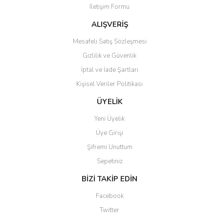
İletişim Formu
Ürün fiyatı diğer sitelerden daha pahalı.
Bu ürüne benzer farklı alternatifler olmalı.
ALIŞVERİŞ
Mesafeli Satış Sözleşmesi
Gizlilik ve Güvenlik
İptal ve İade Şartları
Kişisel Veriler Politikası
Gönder
ÜYELİK
Yeni Üyelik
Üye Girişi
Şifremi Unuttum
Sepetiniz
BİZİ TAKİP EDİN
Facebook
Twitter