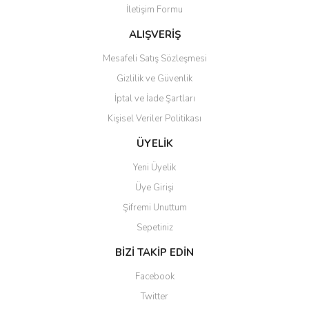
İletişim Formu
Ürün fiyatı diğer sitelerden daha pahalı.
Bu ürüne benzer farklı alternatifler olmalı.
ALIŞVERİŞ
Mesafeli Satış Sözleşmesi
Gizlilik ve Güvenlik
İptal ve İade Şartları
Kişisel Veriler Politikası
Gönder
ÜYELİK
Yeni Üyelik
Üye Girişi
Şifremi Unuttum
Sepetiniz
BİZİ TAKİP EDİN
Facebook
Twitter