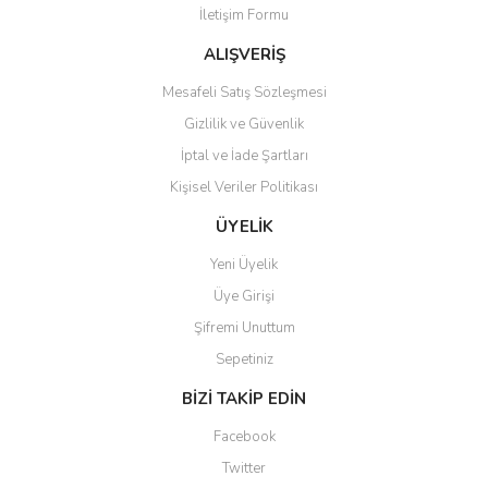
İletişim Formu
Ürün fiyatı diğer sitelerden daha pahalı.
Bu ürüne benzer farklı alternatifler olmalı.
ALIŞVERİŞ
Mesafeli Satış Sözleşmesi
Gizlilik ve Güvenlik
İptal ve İade Şartları
Kişisel Veriler Politikası
Gönder
ÜYELİK
Yeni Üyelik
Üye Girişi
Şifremi Unuttum
Sepetiniz
BİZİ TAKİP EDİN
Facebook
Twitter