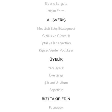
Sipariş Sorgula
Ürün bilgilerinde hatalar bulunuyor.
İletişim Formu
Ürün fiyatı diğer sitelerden daha pahalı.
Bu ürüne benzer farklı alternatifler olmalı.
ALIŞVERİŞ
Mesafeli Satış Sözleşmesi
Gizlilik ve Güvenlik
İptal ve İade Şartları
Kişisel Veriler Politikası
Gönder
ÜYELİK
Yeni Üyelik
Üye Girişi
Şifremi Unuttum
Sepetiniz
BİZİ TAKİP EDİN
Facebook