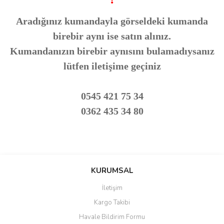
Aradığınız kumandayla görseldeki kumanda
birebir aynı ise satın alınız.
Kumandanızın birebir aynısını bulamadıysanız
lütfen iletişime geçiniz
0545 421 75 34
0362 435 34 80
Bu ürünün fiyat bilgisi, resim, ürün açıklamalarında ve diğer
konularda yetersiz gördüğünüz noktaları öneri formunu kullanarak
Bu ürüne ilk yorumu siz yapın!
KURUMSAL
tarafımıza iletebilirsiniz.
Görüş ve önerileriniz için teşekkür ederiz.
İletişim
Yorum Yaz
Kargo Takibi
Ürün resmi kalitesiz, bozuk veya görüntülenemiyor.
Havale Bildirim Formu
Ürün açıklamasında eksik bilgiler bulunuyor.