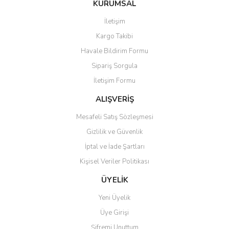
KURUMSAL
tarafımıza iletebilirsiniz.
Görüş ve önerileriniz için teşekkür ederiz.
İletişim
Yorum Yaz
Kargo Takibi
Ürün resmi kalitesiz, bozuk veya görüntülenemiyor.
Havale Bildirim Formu
Ürün açıklamasında eksik bilgiler bulunuyor.
Sipariş Sorgula
Ürün bilgilerinde hatalar bulunuyor.
İletişim Formu
Ürün fiyatı diğer sitelerden daha pahalı.
Bu ürüne benzer farklı alternatifler olmalı.
ALIŞVERİŞ
Mesafeli Satış Sözleşmesi
Gizlilik ve Güvenlik
İptal ve İade Şartları
Kişisel Veriler Politikası
Gönder
ÜYELİK
Yeni Üyelik
Üye Girişi
Şifremi Unuttum