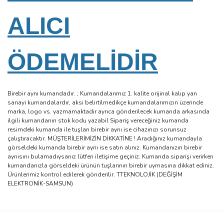
ALICI
ÖDEMELİDİR
Birebir aynı kumandadır. ; Kumandalarımız 1. kalite orijinal kalıp yan
sanayi kumandalardır, aksi belirtilmedikçe kumandalarımızın üzerinde
marka, logo vs. yazmamaktadır ayrıca gönderilecek kumanda arkasında
ilgili kumandanın stok kodu yazabil Sipariş vereceğiniz kumanda
resimdeki kumanda ile tuşları birebir aynı ise cihazınızı sorunsuz
çalıştıracaktır. MÜŞTERİLERİMİZİN DİKKATİNE ! Aradığınız kumandayla
görseldeki kumanda birebir aynı ise satın alınız. Kumandanızın birebir
aynısını bulamadıysanız lütfen iletişime geçiniz. Kumanda siparişi verirken
kumandanızla görseldeki ürünün tuşlarının birebir uymasına dikkat ediniz.
Ürünlerimiz kontrol edilerek gönderilir. TTEKNOLOJİK (DEĞİŞİM
ELEKTRONİK-SAMSUN)
Bu ürünün fiyat bilgisi, resim, ürün açıklamalarında ve diğer
konularda yetersiz gördüğünüz noktaları öneri formunu kullanarak
Bu ürüne ilk yorumu siz yapın!