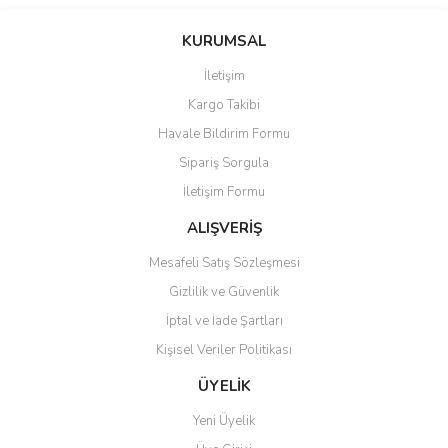
Bu ürünün fiyat bilgisi, resim, ürün açıklamalarında ve diğer
konularda yetersiz gördüğünüz noktaları öneri formunu kullanarak
Bu ürüne ilk yorumu siz yapın!
KURUMSAL
tarafımıza iletebilirsiniz.
Görüş ve önerileriniz için teşekkür ederiz.
İletişim
Yorum Yaz
Kargo Takibi
Ürün resmi kalitesiz, bozuk veya görüntülenemiyor.
Havale Bildirim Formu
Ürün açıklamasında eksik bilgiler bulunuyor.
Sipariş Sorgula
Ürün bilgilerinde hatalar bulunuyor.
İletişim Formu
Ürün fiyatı diğer sitelerden daha pahalı.
Bu ürüne benzer farklı alternatifler olmalı.
ALIŞVERİŞ
Mesafeli Satış Sözleşmesi
Gizlilik ve Güvenlik
İptal ve İade Şartları
Kişisel Veriler Politikası
Gönder
ÜYELİK
Yeni Üyelik