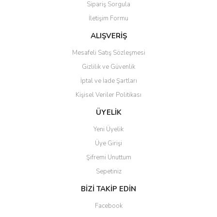
Sipariş Sorgula
Ürün bilgilerinde hatalar bulunuyor.
İletişim Formu
Ürün fiyatı diğer sitelerden daha pahalı.
Bu ürüne benzer farklı alternatifler olmalı.
ALIŞVERİŞ
Mesafeli Satış Sözleşmesi
Gizlilik ve Güvenlik
İptal ve İade Şartları
Kişisel Veriler Politikası
Gönder
ÜYELİK
Yeni Üyelik
Üye Girişi
Şifremi Unuttum
Sepetiniz
BİZİ TAKİP EDİN
Facebook