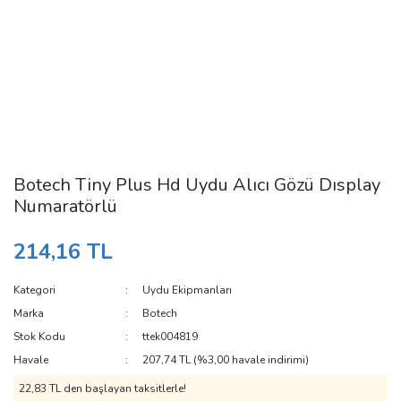
Botech Tiny Plus Hd Uydu Alıcı Gözü Dısplay
Numaratörlü
214,16 TL
Kategori
Uydu Ekipmanları
Marka
Botech
Stok Kodu
ttek004819
Havale
207,74 TL (%3,00 havale indirimi)
22,83 TL den başlayan taksitlerle!