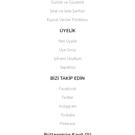
Gizlilik ve Güvenlik
İptal ve İade Şartları
Kişisel Veriler Politikası
Gönder
ÜYELİK
Yeni Üyelik
Üye Girişi
Şifremi Unuttum
Sepetiniz
BİZİ TAKİP EDİN
Facebook
Twitter
Instagram
Youtube
Pinterest
Bültenimize Kayıt Ol!