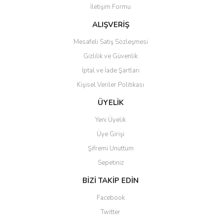
İletişim Formu
Ürün fiyatı diğer sitelerden daha pahalı.
Bu ürüne benzer farklı alternatifler olmalı.
ALIŞVERİŞ
Mesafeli Satış Sözleşmesi
Gizlilik ve Güvenlik
İptal ve İade Şartları
Kişisel Veriler Politikası
Gönder
ÜYELİK
Yeni Üyelik
Üye Girişi
Şifremi Unuttum
Sepetiniz
BİZİ TAKİP EDİN
Facebook
Twitter