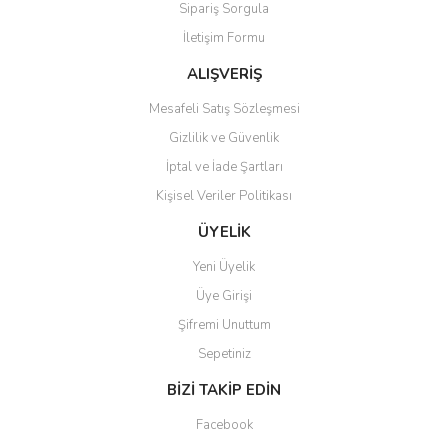
Sipariş Sorgula
Ürün bilgilerinde hatalar bulunuyor.
İletişim Formu
Ürün fiyatı diğer sitelerden daha pahalı.
Bu ürüne benzer farklı alternatifler olmalı.
ALIŞVERİŞ
Mesafeli Satış Sözleşmesi
Gizlilik ve Güvenlik
İptal ve İade Şartları
Kişisel Veriler Politikası
Gönder
ÜYELİK
Yeni Üyelik
Üye Girişi
Şifremi Unuttum
Sepetiniz
BİZİ TAKİP EDİN
Facebook