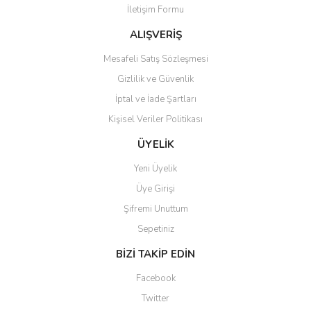
İletişim Formu
Ürün fiyatı diğer sitelerden daha pahalı.
Bu ürüne benzer farklı alternatifler olmalı.
ALIŞVERİŞ
Mesafeli Satış Sözleşmesi
Gizlilik ve Güvenlik
İptal ve İade Şartları
Kişisel Veriler Politikası
Gönder
ÜYELİK
Yeni Üyelik
Üye Girişi
Şifremi Unuttum
Sepetiniz
BİZİ TAKİP EDİN
Facebook
Twitter