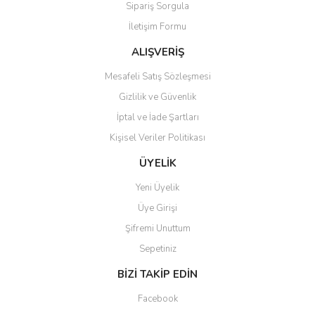
Sipariş Sorgula
Ürün bilgilerinde hatalar bulunuyor.
İletişim Formu
Ürün fiyatı diğer sitelerden daha pahalı.
Bu ürüne benzer farklı alternatifler olmalı.
ALIŞVERİŞ
Mesafeli Satış Sözleşmesi
Gizlilik ve Güvenlik
İptal ve İade Şartları
Kişisel Veriler Politikası
Gönder
ÜYELİK
Yeni Üyelik
Üye Girişi
Şifremi Unuttum
Sepetiniz
BİZİ TAKİP EDİN
Facebook