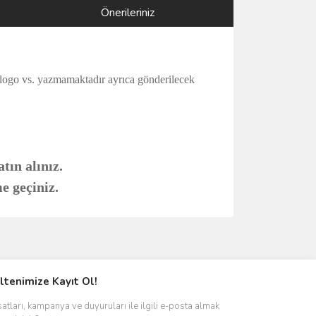
Önerileriniz
 logo vs. yazmamaktadır ayrıca gönderilecek
tın alınız.
e geçiniz.
ımıza iletebilirsiniz.
ltenimize Kayıt Ol!
satları, kampanya ve duyuruları ile ilgili e-posta almak