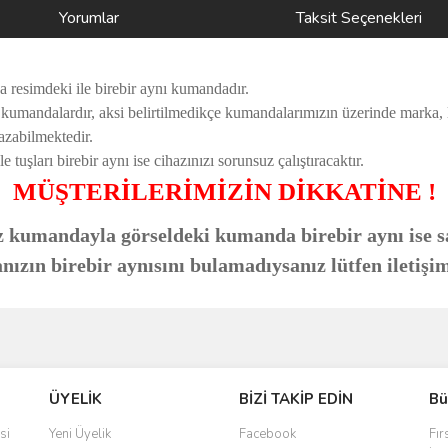
Yorumlar
Taksit Seçenekleri
a resimdeki ile birebir aynı kumandadır.
i kumandalardır, aksi belirtilmedikçe kumandalarımızın üzerinde marka,
azabilmektedir.
uşları birebir aynı ise cihazınızı sorunsuz çalıştıracaktır.
MÜŞTERİLERİMİZİN DİKKATİNE !
 kumandayla görseldeki kumanda birebir aynı ise sa
zın birebir aynısını bulamadıysanız lütfen iletişim
ve diğer konularda yetersiz gördüğünüz noktaları öneri formunu kullanarak taraf
Bu ürüne ilk yorumu siz yapın!
ÜYELİK
BİZİ TAKİP EDİN
Bü
r.
Yorum Yaz
si
Yeni Üyelik
Facebook
Fır