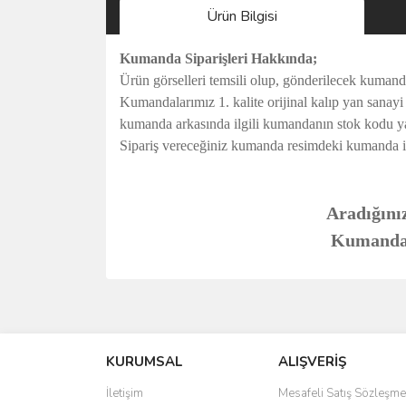
Ürün Bilgisi
Kumanda Siparişleri Hakkında;
Ürün görselleri temsili olup, gönderilecek kumand
Kumandalarımız 1. kalite orijinal kalıp yan sanay
kumanda arkasında ilgili kumandanın stok kodu y
Sipariş vereceğiniz kumanda resimdeki kumanda ile t
Aradığınız
Kumandanı
Bu ürünün fiyat bilgisi, resim, ürün açıklamalarında 
Görüş ve önerileriniz için teşekkür ederiz.
KURUMSAL
ALIŞVERİŞ
Ürün resmi kalitesiz, bozuk veya görüntülenemiyo
Ürün açıklamasında eksik bilgiler bulunuyor.
İletişim
Mesafeli Satış Sözleşme