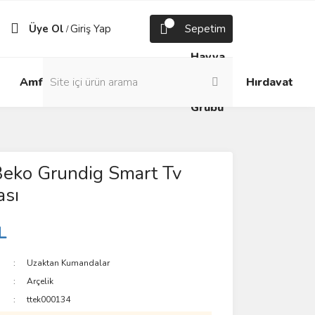
Üye Ol
Giriş Yap
Sepetim
/
Havya
Android
Grup
ve
Amfi
Hırdavat
Box
Prizler
Lehim
Grubu
Beko Grundig Smart Tv
sı
L
Uzaktan Kumandalar
Arçelik
ttek000134