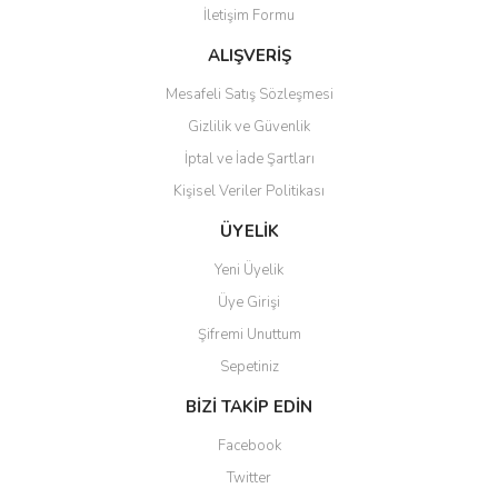
İletişim Formu
Ürün fiyatı diğer sitelerden daha pahalı.
Bu ürüne benzer farklı alternatifler olmalı.
ALIŞVERİŞ
Mesafeli Satış Sözleşmesi
Gizlilik ve Güvenlik
İptal ve İade Şartları
Kişisel Veriler Politikası
Gönder
ÜYELİK
Yeni Üyelik
Üye Girişi
Şifremi Unuttum
Sepetiniz
BİZİ TAKİP EDİN
Facebook
Twitter