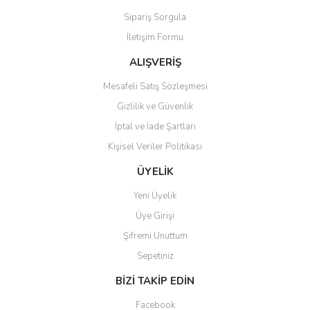
Ürün açıklamasında eksik bilgiler bulunuyor.
Sipariş Sorgula
Ürün bilgilerinde hatalar bulunuyor.
İletişim Formu
Ürün fiyatı diğer sitelerden daha pahalı.
Bu ürüne benzer farklı alternatifler olmalı.
ALIŞVERİŞ
Mesafeli Satış Sözleşmesi
Gizlilik ve Güvenlik
İptal ve İade Şartları
Kişisel Veriler Politikası
Gönder
ÜYELİK
Yeni Üyelik
Üye Girişi
Şifremi Unuttum
Sepetiniz
BİZİ TAKİP EDİN
Facebook