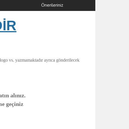
Önerileriniz
DİR
 logo vs. yazmamaktadır ayrıca gönderilecek
tın alınız.
me geçiniz