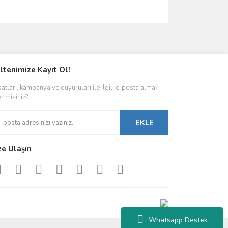
ımıza iletebilirsiniz.
ltenimize Kayıt Ol!
satları, kampanya ve duyuruları ile ilgili e-posta almak
er misiniz?
EKLE
ze Ulaşın
Whatsapp Destek