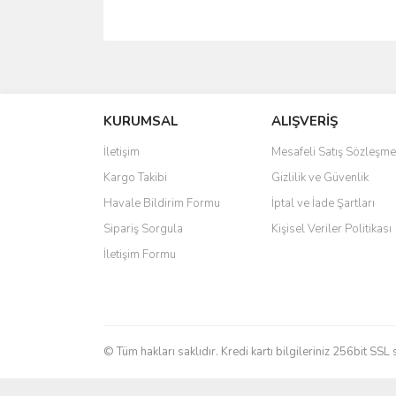
Bu ürünün fiyat bilgisi, resim, ürün açıklamalarında 
Görüş ve önerileriniz için teşekkür ederiz.
KURUMSAL
ALIŞVERİŞ
Ürün resmi kalitesiz, bozuk veya görüntülenemiyo
Ürün açıklamasında eksik bilgiler bulunuyor.
İletişim
Mesafeli Satış Sözleşme
Ürün bilgilerinde hatalar bulunuyor.
Kargo Takibi
Gizlilik ve Güvenlik
Ürün fiyatı diğer sitelerden daha pahalı.
Havale Bildirim Formu
İptal ve İade Şartları
Bu ürüne benzer farklı alternatifler olmalı.
Sipariş Sorgula
Kişisel Veriler Politikası
İletişim Formu
© Tüm hakları saklıdır. Kredi kartı bilgileriniz 256bit SSL 