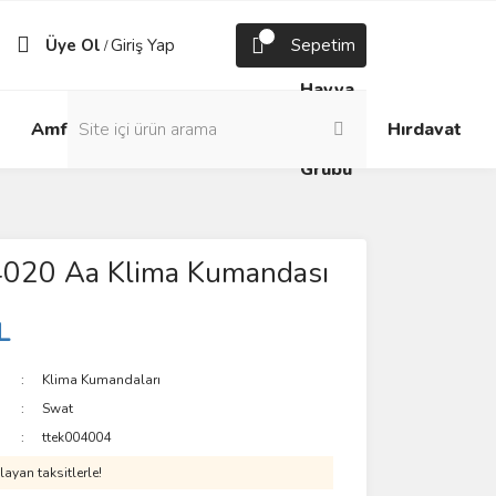
Üye Ol
Giriş Yap
Sepetim
/
Havya
Android
Grup
ve
Amfi
Hırdavat
Box
Prizler
Lehim
Grubu
 4020 Aa Klima Kumandası
L
Klima Kumandaları
Swat
ttek004004
ayan taksitlerle!