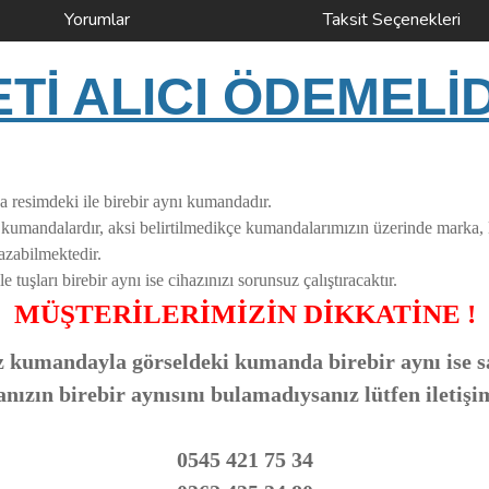
Yorumlar
Taksit Seçenekleri
İ ALICI ÖDEMELİ
a resimdeki ile birebir aynı kumandadır.
i kumandalardır, aksi belirtilmedikçe kumandalarımızın üzerinde marka,
azabilmektedir.
uşları birebir aynı ise cihazınızı sorunsuz çalıştıracaktır.
MÜŞTERİLERİMİZİN DİKKATİNE !
 kumandayla görseldeki kumanda birebir aynı ise sa
zın birebir aynısını bulamadıysanız lütfen iletişi
0545 421 75 34