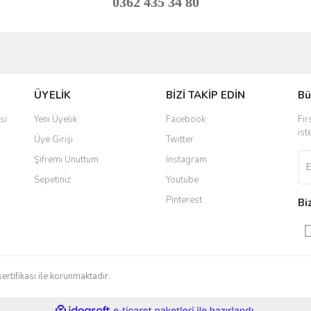
0362 435 34 80
ve diğer konularda yetersiz gördüğünüz noktaları öneri formunu kullanarak taraf
Bu ürüne ilk yorumu siz yapın!
ÜYELİK
BİZİ TAKİP EDİN
Bü
r.
Yorum Yaz
si
Yeni Üyelik
Facebook
Fır
ist
Üye Girişi
Twitter
Şifremi Unuttum
Instagram
Sepetiniz
Youtube
Pinterest
Bi
Gönder
sertifikası ile korunmaktadır.
ile
ideasoft
e-