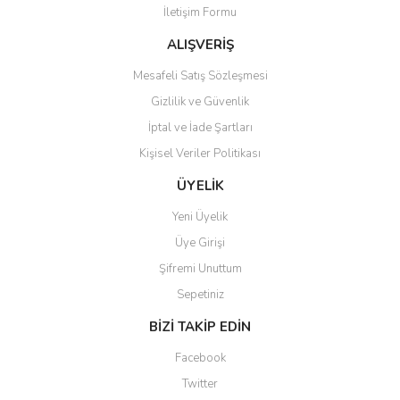
İletişim Formu
Ürün fiyatı diğer sitelerden daha pahalı.
Bu ürüne benzer farklı alternatifler olmalı.
ALIŞVERİŞ
Mesafeli Satış Sözleşmesi
Gizlilik ve Güvenlik
İptal ve İade Şartları
Kişisel Veriler Politikası
Gönder
ÜYELİK
Yeni Üyelik
Üye Girişi
Şifremi Unuttum
Sepetiniz
BİZİ TAKİP EDİN
Facebook
Twitter