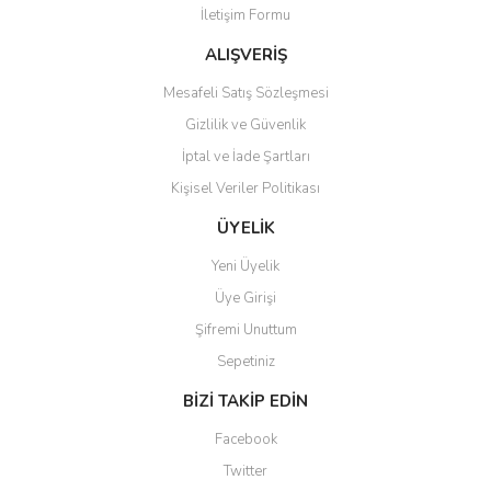
İletişim Formu
Ürün fiyatı diğer sitelerden daha pahalı.
Bu ürüne benzer farklı alternatifler olmalı.
ALIŞVERİŞ
Mesafeli Satış Sözleşmesi
Gizlilik ve Güvenlik
İptal ve İade Şartları
Kişisel Veriler Politikası
Gönder
ÜYELİK
Yeni Üyelik
Üye Girişi
Şifremi Unuttum
Sepetiniz
BİZİ TAKİP EDİN
Facebook
Twitter