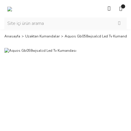
Anasayfa
Uzaktan Kumandalar
Aquos Gb058wjsalcd Led Tv Kumandas