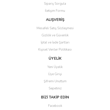
Sipariş Sorgula
Ürün bilgilerinde hatalar bulunuyor.
İletişim Formu
Ürün fiyatı diğer sitelerden daha pahalı.
Bu ürüne benzer farklı alternatifler olmalı.
ALIŞVERİŞ
Mesafeli Satış Sözleşmesi
Gizlilik ve Güvenlik
İptal ve İade Şartları
Kişisel Veriler Politikası
Gönder
ÜYELİK
Yeni Üyelik
Üye Girişi
Şifremi Unuttum
Sepetiniz
BİZİ TAKİP EDİN
Facebook