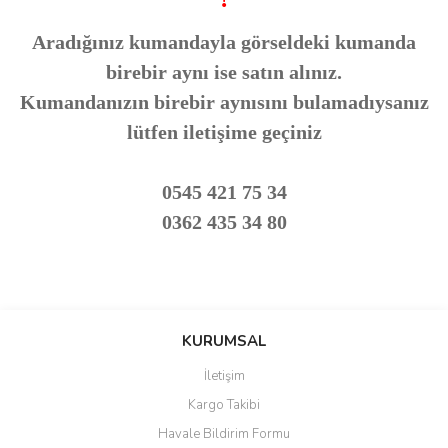
Aradığınız kumandayla görseldeki kumanda
birebir aynı ise satın alınız.
Kumandanızın birebir aynısını bulamadıysanız
lütfen iletişime geçiniz
0545 421 75 34
0362 435 34 80
Bu ürünün fiyat bilgisi, resim, ürün açıklamalarında ve diğer
konularda yetersiz gördüğünüz noktaları öneri formunu kullanarak
Bu ürüne ilk yorumu siz yapın!
KURUMSAL
tarafımıza iletebilirsiniz.
Görüş ve önerileriniz için teşekkür ederiz.
İletişim
Yorum Yaz
Kargo Takibi
Ürün resmi kalitesiz, bozuk veya görüntülenemiyor.
Havale Bildirim Formu
Ürün açıklamasında eksik bilgiler bulunuyor.