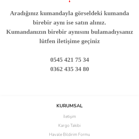
Aradığınız kumandayla görseldeki kumanda
birebir aynı ise satın alınız.
Kumandanızın birebir aynısını bulamadıysanız
lütfen iletişime geçiniz
0545 421 75 34
0362 435 34 80
Bu ürünün fiyat bilgisi, resim, ürün açıklamalarında ve diğer
konularda yetersiz gördüğünüz noktaları öneri formunu kullanarak
Bu ürüne ilk yorumu siz yapın!
KURUMSAL
tarafımıza iletebilirsiniz.
Görüş ve önerileriniz için teşekkür ederiz.
İletişim
Yorum Yaz
Kargo Takibi
Ürün resmi kalitesiz, bozuk veya görüntülenemiyor.
Havale Bildirim Formu
Ürün açıklamasında eksik bilgiler bulunuyor.