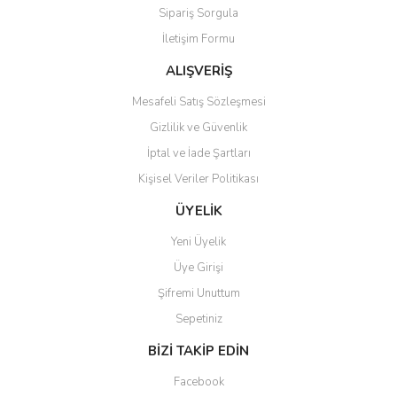
Sipariş Sorgula
Ürün bilgilerinde hatalar bulunuyor.
İletişim Formu
Ürün fiyatı diğer sitelerden daha pahalı.
Bu ürüne benzer farklı alternatifler olmalı.
ALIŞVERİŞ
Mesafeli Satış Sözleşmesi
Gizlilik ve Güvenlik
İptal ve İade Şartları
Kişisel Veriler Politikası
Gönder
ÜYELİK
Yeni Üyelik
Üye Girişi
Şifremi Unuttum
Sepetiniz
BİZİ TAKİP EDİN
Facebook