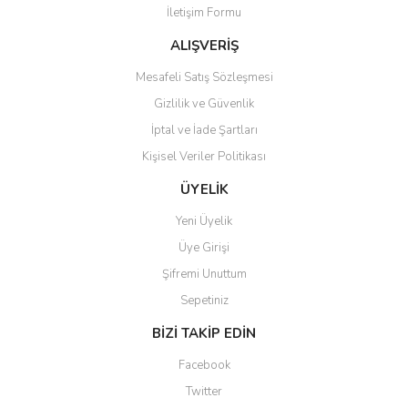
İletişim Formu
Ürün fiyatı diğer sitelerden daha pahalı.
Bu ürüne benzer farklı alternatifler olmalı.
ALIŞVERİŞ
Mesafeli Satış Sözleşmesi
Gizlilik ve Güvenlik
İptal ve İade Şartları
Kişisel Veriler Politikası
Gönder
ÜYELİK
Yeni Üyelik
Üye Girişi
Şifremi Unuttum
Sepetiniz
BİZİ TAKİP EDİN
Facebook
Twitter