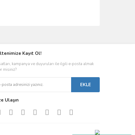
ımıza iletebilirsiniz.
ltenimize Kayıt Ol!
satları, kampanya ve duyuruları ile ilgili e-posta almak
er misiniz?
EKLE
ze Ulaşın