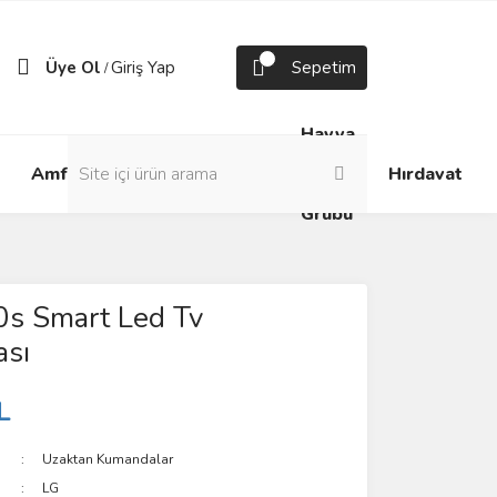
Üye Ol
Giriş Yap
Sepetim
/
Havya
Android
Grup
ve
Amfi
Hırdavat
Box
Prizler
Lehim
Grubu
s Smart Led Tv
sı
L
Uzaktan Kumandalar
LG