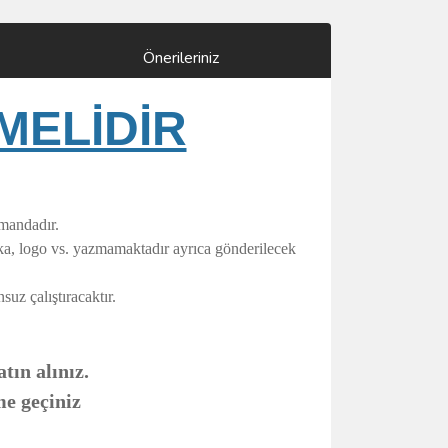
Önerileriniz
MELİDİR
umandadır.
rka, logo vs. yazmamaktadır ayrıca gönderilecek
uz çalıştıracaktır.
tın alınız.
me geçiniz