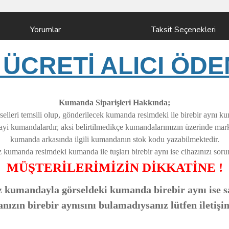
Yorumlar
Taksit Seçenekleri
ÜCRETİ ALICI ÖDE
Kumanda Siparişleri Hakkında;
elleri temsili olup, gönderilecek kumanda resimdeki ile birebir aynı k
nayi kumandalardır, aksi belirtilmedikçe kumandalarımızın üzerinde ma
kumanda arkasında ilgili kumandanın stok kodu yazabilmektedir.
z kumanda resimdeki kumanda ile tuşları birebir aynı ise cihazınızı soruns
MÜŞTERİLERİMİZİN DİKKATİNE !
 kumandayla görseldeki kumanda birebir aynı ise sa
zın birebir aynısını bulamadıysanız lütfen iletişi