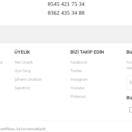
0545 421 75 34
0362 435 34 80
ve diğer konularda yetersiz gördüğünüz noktaları öneri formunu kullanarak taraf
Bu ürüne ilk yorumu siz yapın!
ÜYELİK
BİZİ TAKİP EDİN
Bü
r.
Yorum Yaz
si
Yeni Üyelik
Facebook
Fır
ist
Üye Girişi
Twitter
Şifremi Unuttum
Instagram
Sepetiniz
Youtube
Pinterest
Bi
Gönder
sertifikası ile korunmaktadır.