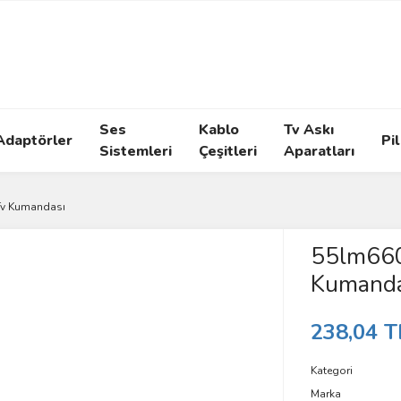
Ses
Kablo
Tv Askı
Adaptörler
Pil
Sistemleri
Çeşitleri
Aparatları
Tv Kumandası
55lm660
Kumanda
238,04 T
Kategori
Marka