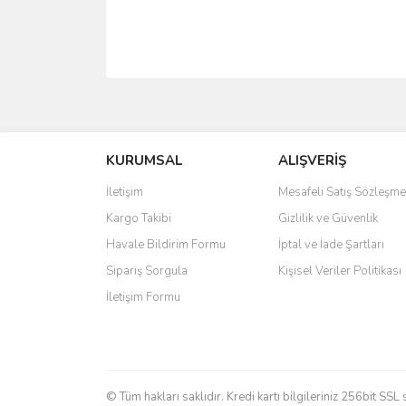
Bu ürünün fiyat bilgisi, resim, ürün açıklamalarında 
Görüş ve önerileriniz için teşekkür ederiz.
KURUMSAL
ALIŞVERİŞ
Ürün resmi kalitesiz, bozuk veya görüntülenemiyo
Ürün açıklamasında eksik bilgiler bulunuyor.
İletişim
Mesafeli Satış Sözleşme
Ürün bilgilerinde hatalar bulunuyor.
Kargo Takibi
Gizlilik ve Güvenlik
Ürün fiyatı diğer sitelerden daha pahalı.
Havale Bildirim Formu
İptal ve İade Şartları
Bu ürüne benzer farklı alternatifler olmalı.
Sipariş Sorgula
Kişisel Veriler Politikası
İletişim Formu
© Tüm hakları saklıdır. Kredi kartı bilgileriniz 256bit SSL 