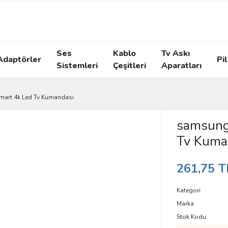
Ses
Kablo
Tv Askı
Adaptörler
Pil
Sistemleri
Çeşitleri
Aparatları
art 4k Led Tv Kumandası
samsung
Tv Kuma
261,75 T
Kategori
Marka
Stok Kodu