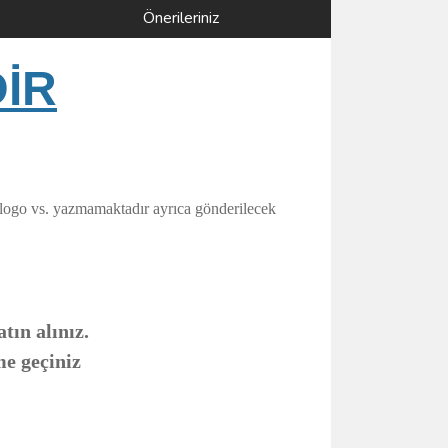
Önerileriniz
DİR
 logo vs. yazmamaktadır ayrıca gönderilecek
tın alınız.
me geçiniz