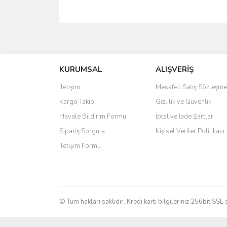
Bu ürünün fiyat bilgisi, resim, ürün açıklamalarında 
Görüş ve önerileriniz için teşekkür ederiz.
KURUMSAL
ALIŞVERİŞ
Ürün resmi kalitesiz, bozuk veya görüntülenemiyo
Ürün açıklamasında eksik bilgiler bulunuyor.
İletişim
Mesafeli Satış Sözleşme
Ürün bilgilerinde hatalar bulunuyor.
Kargo Takibi
Gizlilik ve Güvenlik
Ürün fiyatı diğer sitelerden daha pahalı.
Havale Bildirim Formu
İptal ve İade Şartları
Bu ürüne benzer farklı alternatifler olmalı.
Sipariş Sorgula
Kişisel Veriler Politikası
İletişim Formu
© Tüm hakları saklıdır. Kredi kartı bilgileriniz 256bit SSL 