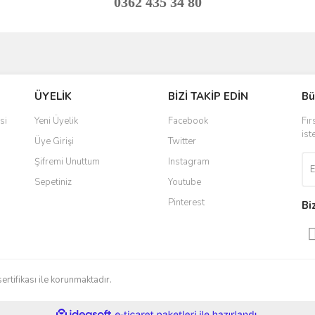
0362 435 34 80
ve diğer konularda yetersiz gördüğünüz noktaları öneri formunu kullanarak taraf
Bu ürüne ilk yorumu siz yapın!
ÜYELİK
BİZİ TAKİP EDİN
Bü
r.
Yorum Yaz
si
Yeni Üyelik
Facebook
Fır
ist
Üye Girişi
Twitter
Şifremi Unuttum
Instagram
Sepetiniz
Youtube
Pinterest
Bi
Gönder
sertifikası ile korunmaktadır.
ile
ideasoft
e-