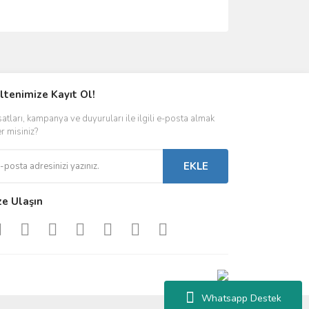
ımıza iletebilirsiniz.
ltenimize Kayıt Ol!
satları, kampanya ve duyuruları ile ilgili e-posta almak
er misiniz?
EKLE
ze Ulaşın
Whatsapp Destek