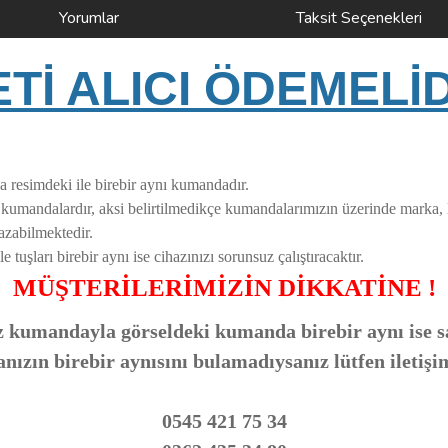
Yorumlar
Taksit Seçenekleri
İ ALICI ÖDEMELİ
a resimdeki ile birebir aynı kumandadır.
i kumandalardır, aksi belirtilmedikçe kumandalarımızın üzerinde marka,
azabilmektedir.
uşları birebir aynı ise cihazınızı sorunsuz çalıştıracaktır.
MÜŞTERİLERİMİZİN DİKKATİNE !
 kumandayla görseldeki kumanda birebir aynı ise sa
zın birebir aynısını bulamadıysanız lütfen iletişi
0545 421 75 34