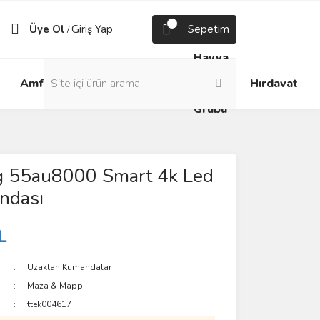
Üye Ol
Giriş Yap
Sepetim
/
Havya
Android
Grup
ve
Amfi
Hırdavat
Box
Prizler
Lehim
Grubu
 55au8000 Smart 4k Led
ndası
L
Uzaktan Kumandalar
Maza & Mapp
ttek004617