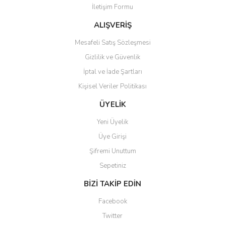
İletişim Formu
Ürün fiyatı diğer sitelerden daha pahalı.
Bu ürüne benzer farklı alternatifler olmalı.
ALIŞVERİŞ
Mesafeli Satış Sözleşmesi
Gizlilik ve Güvenlik
İptal ve İade Şartları
Kişisel Veriler Politikası
Gönder
ÜYELİK
Yeni Üyelik
Üye Girişi
Şifremi Unuttum
Sepetiniz
BİZİ TAKİP EDİN
Facebook
Twitter