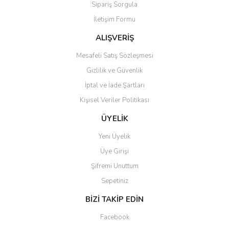
Sipariş Sorgula
Ürün bilgilerinde hatalar bulunuyor.
İletişim Formu
Ürün fiyatı diğer sitelerden daha pahalı.
Bu ürüne benzer farklı alternatifler olmalı.
ALIŞVERİŞ
Mesafeli Satış Sözleşmesi
Gizlilik ve Güvenlik
İptal ve İade Şartları
Kişisel Veriler Politikası
Gönder
ÜYELİK
Yeni Üyelik
Üye Girişi
Şifremi Unuttum
Sepetiniz
BİZİ TAKİP EDİN
Facebook