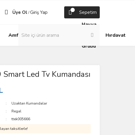
Üye Ol
Giriş Yap
Sepetim
/
Havya
Android
Grup
ve
Amfi
Hırdavat
Box
Prizler
Lehim
Grubu
 Smart Led Tv Kumandası
L
Uzaktan Kumandalar
Regal
ttek005666
ayan taksitlerle!