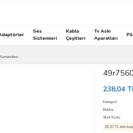
Ses
Kablo
Tv Askı
Adaptörler
Pil
Sistemleri
Çeşitleri
Aparatları
 Kumandası
49r7560
238,04 T
Kategori
Marka
Stok Kodu
25,37 TL den başl