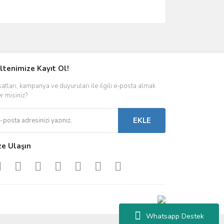
ımıza iletebilirsiniz.
ltenimize Kayıt Ol!
satları, kampanya ve duyuruları ile ilgili e-posta almak
er misiniz?
EKLE
ze Ulaşın
Whatsapp Destek