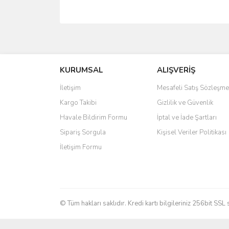
Bu ürünün fiyat bilgisi, resim, ürün açıklamalarında 
Görüş ve önerileriniz için teşekkür ederiz.
KURUMSAL
ALIŞVERİŞ
Ürün resmi kalitesiz, bozuk veya görüntülenemiyo
Ürün açıklamasında eksik bilgiler bulunuyor.
İletişim
Mesafeli Satış Sözleşme
Ürün bilgilerinde hatalar bulunuyor.
Kargo Takibi
Gizlilik ve Güvenlik
Ürün fiyatı diğer sitelerden daha pahalı.
Havale Bildirim Formu
İptal ve İade Şartları
Bu ürüne benzer farklı alternatifler olmalı.
Sipariş Sorgula
Kişisel Veriler Politikası
İletişim Formu
© Tüm hakları saklıdır. Kredi kartı bilgileriniz 256bit SSL 