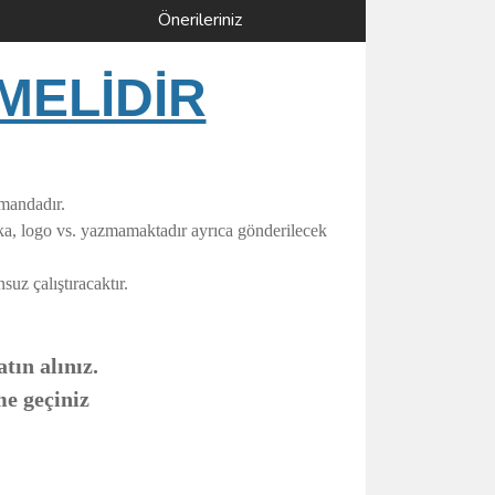
Önerileriniz
MELİDİR
umandadır.
rka, logo vs. yazmamaktadır ayrıca gönderilecek
uz çalıştıracaktır.
tın alınız.
me geçiniz