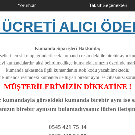
Yorumlar
Taksit Seçenekleri
ÜCRETİ ALICI ÖDE
Kumanda Siparişleri Hakkında;
elleri temsili olup, gönderilecek kumanda resimdeki ile birebir aynı k
nayi kumandalardır, aksi belirtilmedikçe kumandalarımızın üzerinde ma
kumanda arkasında ilgili kumandanın stok kodu yazabilmektedir.
z kumanda resimdeki kumanda ile tuşları birebir aynı ise cihazınızı soruns
MÜŞTERİLERİMİZİN DİKKATİNE !
 kumandayla görseldeki kumanda birebir aynı ise sa
zın birebir aynısını bulamadıysanız lütfen iletişi
0545 421 75 34