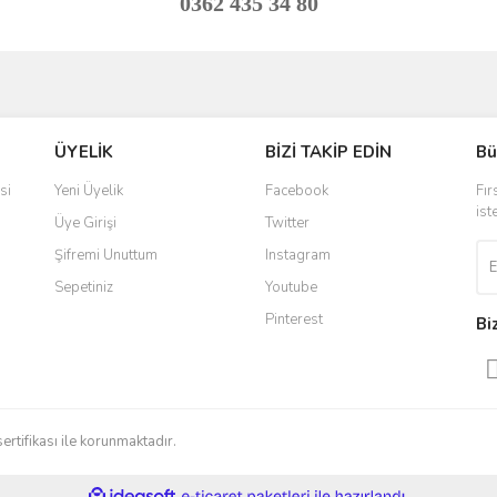
0362 435 34 80
ve diğer konularda yetersiz gördüğünüz noktaları öneri formunu kullanarak taraf
Bu ürüne ilk yorumu siz yapın!
ÜYELİK
BİZİ TAKİP EDİN
Bü
r.
Yorum Yaz
si
Yeni Üyelik
Facebook
Fır
ist
Üye Girişi
Twitter
Şifremi Unuttum
Instagram
Sepetiniz
Youtube
Pinterest
Bi
Gönder
sertifikası ile korunmaktadır.
ile
ideasoft
e-