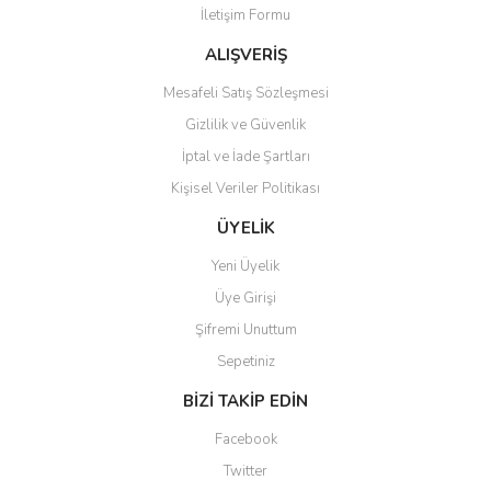
İletişim Formu
Ürün fiyatı diğer sitelerden daha pahalı.
Bu ürüne benzer farklı alternatifler olmalı.
ALIŞVERİŞ
Mesafeli Satış Sözleşmesi
Gizlilik ve Güvenlik
İptal ve İade Şartları
Kişisel Veriler Politikası
Gönder
ÜYELİK
Yeni Üyelik
Üye Girişi
Şifremi Unuttum
Sepetiniz
BİZİ TAKİP EDİN
Facebook
Twitter