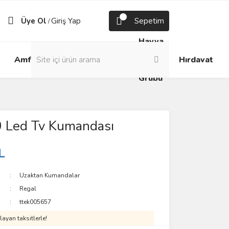
Üye Ol
Giriş Yap
Sepetim
/
Havya
Android
Grup
ve
Amfi
Hırdavat
Box
Prizler
Lehim
Grubu
 Led Tv Kumandası
L
Uzaktan Kumandalar
Regal
ttek005657
ayan taksitlerle!