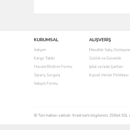
Bu ürünün fiyat bilgisi, resim, ürün açıklamalarında 
Görüş ve önerileriniz için teşekkür ederiz.
KURUMSAL
ALIŞVERİŞ
Ürün resmi kalitesiz, bozuk veya görüntülenemiyo
Ürün açıklamasında eksik bilgiler bulunuyor.
İletişim
Mesafeli Satış Sözleşme
Ürün bilgilerinde hatalar bulunuyor.
Kargo Takibi
Gizlilik ve Güvenlik
Ürün fiyatı diğer sitelerden daha pahalı.
Havale Bildirim Formu
İptal ve İade Şartları
Bu ürüne benzer farklı alternatifler olmalı.
Sipariş Sorgula
Kişisel Veriler Politikası
İletişim Formu
© Tüm hakları saklıdır. Kredi kartı bilgileriniz 256bit SSL 