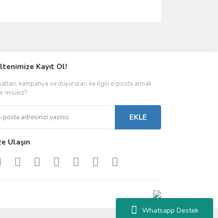
ımıza iletebilirsiniz.
ltenimize Kayıt Ol!
satları, kampanya ve duyuruları ile ilgili e-posta almak
er misiniz?
EKLE
ze Ulaşın
Whatsapp Destek