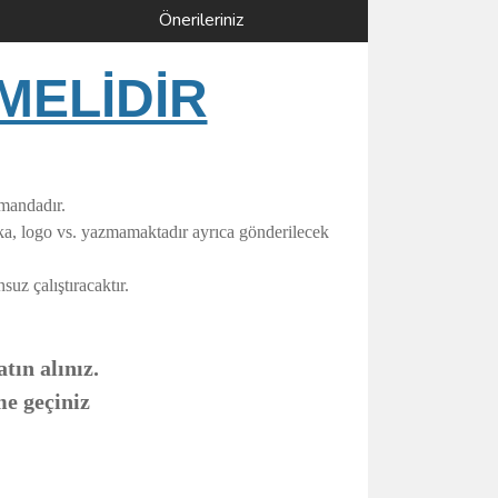
Önerileriniz
MELİDİR
umandadır.
rka, logo vs. yazmamaktadır ayrıca gönderilecek
uz çalıştıracaktır.
tın alınız.
me geçiniz