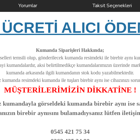
Yorumlar
Taksit Seçenekleri
ÜCRETİ ALICI ÖDE
Kumanda Siparişleri Hakkında;
elleri temsili olup, gönderilecek kumanda resimdeki ile birebir aynı k
nayi kumandalardır, aksi belirtilmedikçe kumandalarımızın üzerinde ma
kumanda arkasında ilgili kumandanın stok kodu yazabilmektedir.
z kumanda resimdeki kumanda ile tuşları birebir aynı ise cihazınızı soruns
MÜŞTERİLERİMİZİN DİKKATİNE !
 kumandayla görseldeki kumanda birebir aynı ise sa
zın birebir aynısını bulamadıysanız lütfen iletişi
0545 421 75 34