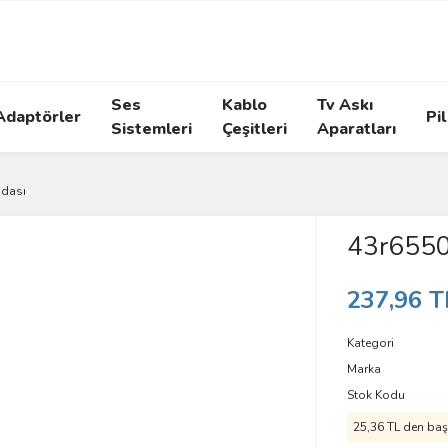
Ses
Kablo
Tv Askı
Adaptörler
Pil
Sistemleri
Çeşitleri
Aparatları
ndası
43r6550
237,96 T
Kategori
Marka
Stok Kodu
25,36 TL den başl