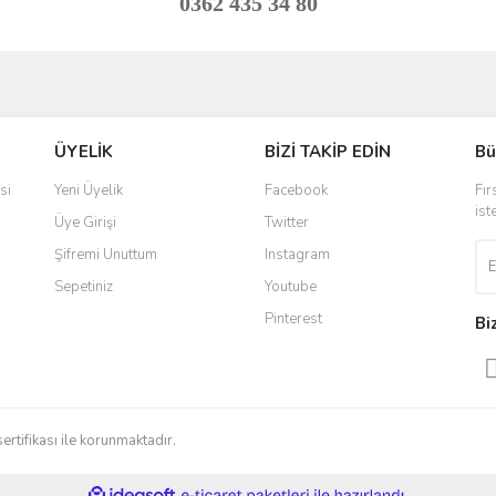
0362 435 34 80
ve diğer konularda yetersiz gördüğünüz noktaları öneri formunu kullanarak taraf
Bu ürüne ilk yorumu siz yapın!
ÜYELİK
BİZİ TAKİP EDİN
Bü
r.
Yorum Yaz
si
Yeni Üyelik
Facebook
Fır
ist
Üye Girişi
Twitter
Şifremi Unuttum
Instagram
Sepetiniz
Youtube
Pinterest
Bi
Gönder
sertifikası ile korunmaktadır.
ile
ideasoft
e-