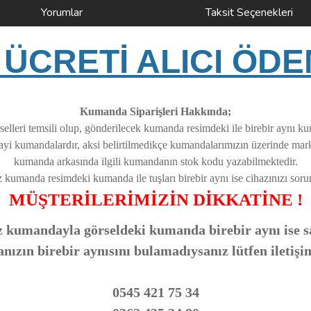
Yorumlar
Taksit Seçenekleri
ÜCRETİ ALICI ÖDE
Kumanda Siparişleri Hakkında;
elleri temsili olup, gönderilecek kumanda resimdeki ile birebir aynı k
nayi kumandalardır, aksi belirtilmedikçe kumandalarımızın üzerinde ma
kumanda arkasında ilgili kumandanın stok kodu yazabilmektedir.
z kumanda resimdeki kumanda ile tuşları birebir aynı ise cihazınızı soruns
MÜŞTERİLERİMİZİN DİKKATİNE !
 kumandayla görseldeki kumanda birebir aynı ise sa
zın birebir aynısını bulamadıysanız lütfen iletişi
0545 421 75 34