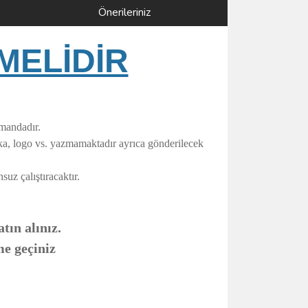
Önerileriniz
MELİDİR
umandadır.
rka, logo vs. yazmamaktadır ayrıca gönderilecek
uz çalıştıracaktır.
tın alınız.
me geçiniz