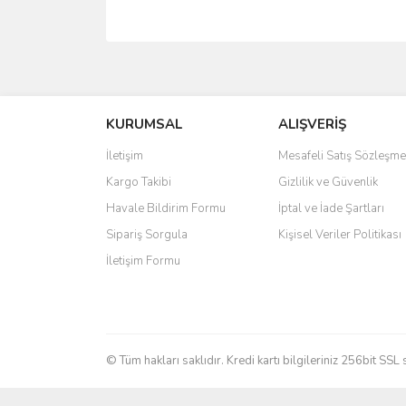
Bu ürünün fiyat bilgisi, resim, ürün açıklamalarında 
Görüş ve önerileriniz için teşekkür ederiz.
KURUMSAL
ALIŞVERİŞ
Ürün resmi kalitesiz, bozuk veya görüntülenemiyo
Ürün açıklamasında eksik bilgiler bulunuyor.
İletişim
Mesafeli Satış Sözleşme
Ürün bilgilerinde hatalar bulunuyor.
Kargo Takibi
Gizlilik ve Güvenlik
Ürün fiyatı diğer sitelerden daha pahalı.
Havale Bildirim Formu
İptal ve İade Şartları
Bu ürüne benzer farklı alternatifler olmalı.
Sipariş Sorgula
Kişisel Veriler Politikası
İletişim Formu
© Tüm hakları saklıdır. Kredi kartı bilgileriniz 256bit SSL 