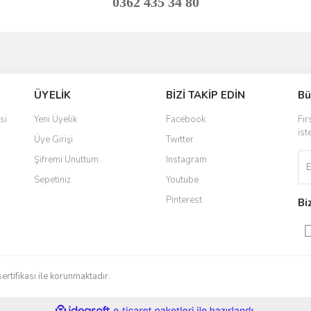
0362 435 34 80
ve diğer konularda yetersiz gördüğünüz noktaları öneri formunu kullanarak taraf
Bu ürüne ilk yorumu siz yapın!
ÜYELİK
BİZİ TAKİP EDİN
Bü
r.
Yorum Yaz
si
Yeni Üyelik
Facebook
Fır
ist
Üye Girişi
Twitter
Şifremi Unuttum
Instagram
Sepetiniz
Youtube
Pinterest
Bi
Gönder
sertifikası ile korunmaktadır.
ile
ideasoft
e-