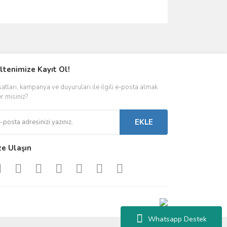
ımıza iletebilirsiniz.
ltenimize Kayıt Ol!
satları, kampanya ve duyuruları ile ilgili e-posta almak
er misiniz?
EKLE
ze Ulaşın
Whatsapp Destek