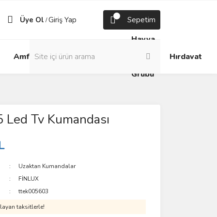
Üye Ol
Giriş Yap
Sepetim
/
Havya
Android
Grup
ve
Amfi
Hırdavat
Box
Prizler
Lehim
Grubu
 Led Tv Kumandası
L
Uzaktan Kumandalar
FİNLUX
ttek005603
ayan taksitlerle!