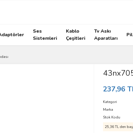
Ses
Kablo
Tv Askı
Adaptörler
Pil
Sistemleri
Çeşitleri
Aparatları
ndası
43nx705
237,96 T
Kategori
Marka
Stok Kodu
25,36 TL den başl