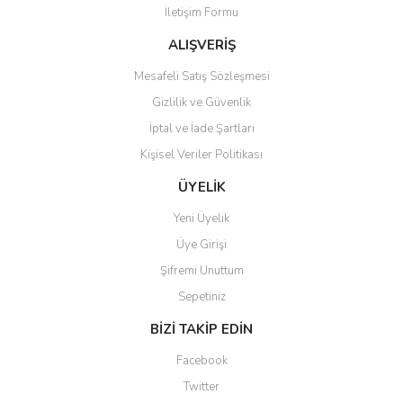
İletişim Formu
Ürün fiyatı diğer sitelerden daha pahalı.
Bu ürüne benzer farklı alternatifler olmalı.
ALIŞVERİŞ
Mesafeli Satış Sözleşmesi
Gizlilik ve Güvenlik
İptal ve İade Şartları
Kişisel Veriler Politikası
Gönder
ÜYELİK
Yeni Üyelik
Üye Girişi
Şifremi Unuttum
Sepetiniz
BİZİ TAKİP EDİN
Facebook
Twitter