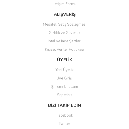
İletişim Formu
Ürün fiyatı diğer sitelerden daha pahalı.
Bu ürüne benzer farklı alternatifler olmalı.
ALIŞVERİŞ
Mesafeli Satış Sözleşmesi
Gizlilik ve Güvenlik
İptal ve İade Şartları
Kişisel Veriler Politikası
Gönder
ÜYELİK
Yeni Üyelik
Üye Girişi
Şifremi Unuttum
Sepetiniz
BİZİ TAKİP EDİN
Facebook
Twitter