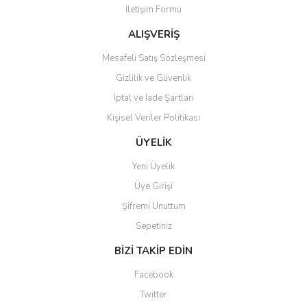
İletişim Formu
Ürün fiyatı diğer sitelerden daha pahalı.
Bu ürüne benzer farklı alternatifler olmalı.
ALIŞVERİŞ
Mesafeli Satış Sözleşmesi
Gizlilik ve Güvenlik
İptal ve İade Şartları
Kişisel Veriler Politikası
Gönder
ÜYELİK
Yeni Üyelik
Üye Girişi
Şifremi Unuttum
Sepetiniz
BİZİ TAKİP EDİN
Facebook
Twitter