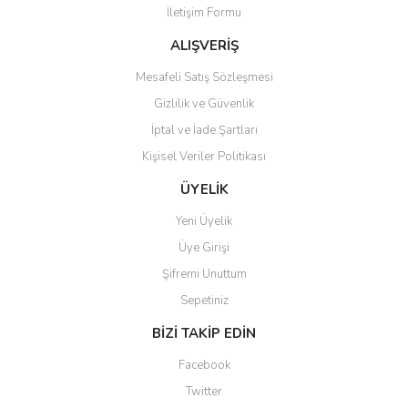
İletişim Formu
Ürün fiyatı diğer sitelerden daha pahalı.
Bu ürüne benzer farklı alternatifler olmalı.
ALIŞVERİŞ
Mesafeli Satış Sözleşmesi
Gizlilik ve Güvenlik
İptal ve İade Şartları
Kişisel Veriler Politikası
Gönder
ÜYELİK
Yeni Üyelik
Üye Girişi
Şifremi Unuttum
Sepetiniz
BİZİ TAKİP EDİN
Facebook
Twitter