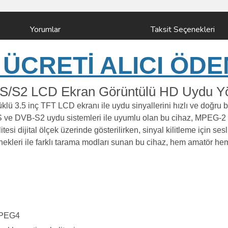
Yorumlar
Taksit Seçenekleri
ÜCRETİ ALICI ÖDE
/S2 LCD Ekran Görüntülü HD Uydu Yön 
ü 3.5 inç TFT LCD ekranı ile uydu sinyallerini hızlı ve doğru b
B-S ve DVB-S2 uydu sistemleri ile uyumlu olan bu cihaz, MPEG-
esi dijital ölçek üzerinde gösterilirken, sinyal kilitleme için sesli
ekleri ile farklı tarama modları sunan bu cihaz, hem amatör hem
MPEG4