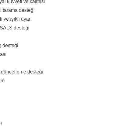
al kuvveti ve kalitesi
l tarama desteği
i ve ışıklı uyarı
USALS desteği
ş desteği
ası
 güncelleme desteği
rim
ı