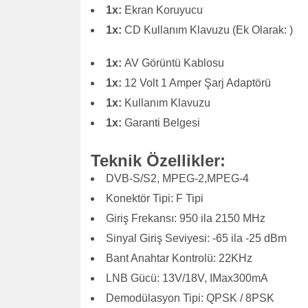
1x:
Ekran Koruyucu
1x:
CD Kullanım Klavuzu (Ek Olarak:
)
1x:
AV Görüntü Kablosu
1x:
12 Volt 1 Amper Şarj Adaptörü
1x:
Kullanım Klavuzu
1x:
Garanti Belgesi
Teknik Özellikler:
DVB-S/S2, MPEG-2,MPEG-4
Konektör Tipi: F Tipi
Giriş Frekansı: 950 ila 2150 MHz
Sinyal Giriş Seviyesi: -65 ila -25 dBm
Bant Anahtar Kontrolü: 22KHz
LNB Gücü: 13V/18V, IMax300mA
Demodülasyon Tipi: QPSK / 8PSK