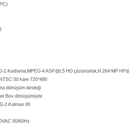
CPC)
2
EG-1 Kodlama,MPEG-4 ASP@L5 HD çözünürlük,H.264 MP H
,NTSC-30 kare 720*480
rına dönüşüm desteği
tter Box dönüşümüyle
G-2 Katman I/II
40VAC 50/60Hz