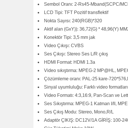
Sembol Oranı: 2-Rs45-Mband(SCPC/M
LCD Tipi: TFT Pozitif transflektif
Nokta Sayısı: 240(RGB)*320
Aktif alan (GxY)): 36,72(G) * 48,96(Y) MM
Konektör Tipi: 3,5 mm jak
Video Çıkışı: CVBS
Ses Çıkışı: Stereo Ses L/R çıkış
HDMI Format: HDMI 1.3a
Video sıkıştırma: MPEG-2 MP@HL, MP
Çözümleme oranı: PAL-25 kare-720*576
Sinyal uyumluluğu: Farklı video formatla
Video Formatı: 4:3,16:9, Pan-Scan ve Le
Ses Sıkıştırma: MPEG-1 Katman I/II, MPE
Ses Çıkış Modu: Stereo, Mono,R/L
Adaptör ÇIKIŞ: DC12V/1A GİRİŞ: 100-2