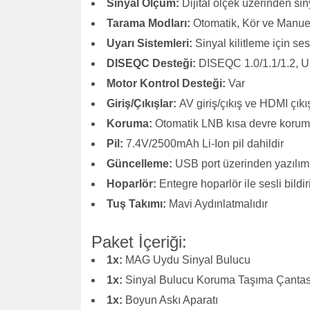
Sinyal Ölçüm:
Dijital ölçek üzerinden siny
Tarama Modları:
Otomatik, Kör ve Manue
Uyarı Sistemleri:
Sinyal kilitleme için sesl
DISEQC Desteği:
DISEQC 1.0/1.1/1.2, 
Motor Kontrol Desteği:
Var
Giriş/Çıkışlar:
AV giriş/çıkış ve HDMI çıkı
Koruma:
Otomatik LNB kısa devre korum
Pil:
7.4V/2500mAh Li-Ion pil dahildir
Güncelleme:
USB port üzerinden yazılım
Hoparlör:
Entegre hoparlör ile sesli bildi
Tuş Takımı:
Mavi Aydınlatmalıdır
Paket İçeriği:
1x:
MAG Uydu Sinyal Bulucu
1x:
Sinyal Bulucu Koruma Taşıma Çantas
1x:
Boyun Askı Aparatı