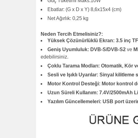
Güç Tüketimi Maks.10W
Ebatlar: (G x D x Y) 8,6x15x4 (cm)
Net Ağırlık: 0,25 kg
Neden Tercih Etmelisiniz?:
Yüksek Çözünürlüklü Ekran:
3.5 inç T
Geniş Uyumluluk:
DVB-S/DVB-S2
ve
M
edebilirsiniz.
Çoklu Tarama Modları:
Otomatik, Kör v
Sesli ve Işıklı Uyarılar:
Sinyal kilitleme s
Motor Kontrol Desteği:
Motor kontrol d
Uzun Süreli Kullanım:
7.4V/2500mAh Li-
Yazılım Güncellemeleri:
USB port üzeri