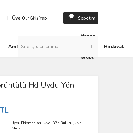
Üye Ol
Giriş Yap
Sepetim
/
Havya
Android
Grup
ve
Amfi
Hırdavat
Box
Prizler
Lehim
Grubu
rüntülü Hd Uydu Yön
 TL
Uydu Ekipmanları
,
Uydu Yön Bulucu
,
Uydu
Alıcısı