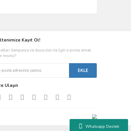
ımıza iletebilirsiniz.
ltenimize Kayıt Ol!
satları, kampanya ve duyuruları ile ilgili e-posta almak
er misiniz?
EKLE
ze Ulaşın
Whatsapp Destek