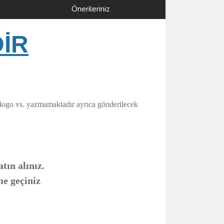
Önerileriniz
DİR
 logo vs. yazmamaktadır ayrıca gönderilecek
tın alınız.
me geçiniz