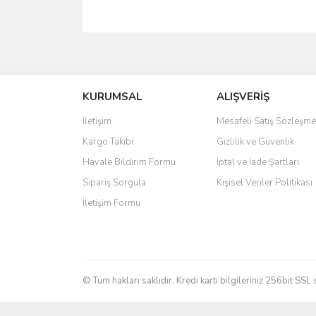
Bu ürünün fiyat bilgisi, resim, ürün açıklamalarında 
Görüş ve önerileriniz için teşekkür ederiz.
KURUMSAL
ALIŞVERİŞ
Ürün resmi kalitesiz, bozuk veya görüntülenemiyo
Ürün açıklamasında eksik bilgiler bulunuyor.
İletişim
Mesafeli Satış Sözleşme
Ürün bilgilerinde hatalar bulunuyor.
Kargo Takibi
Gizlilik ve Güvenlik
Ürün fiyatı diğer sitelerden daha pahalı.
Havale Bildirim Formu
İptal ve İade Şartları
Bu ürüne benzer farklı alternatifler olmalı.
Sipariş Sorgula
Kişisel Veriler Politikası
İletişim Formu
© Tüm hakları saklıdır. Kredi kartı bilgileriniz 256bit SSL 