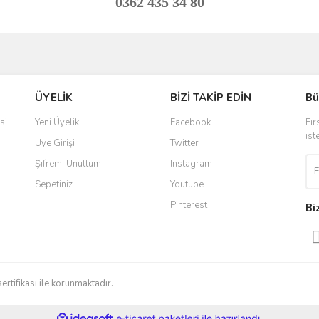
0362 435 34 80
ve diğer konularda yetersiz gördüğünüz noktaları öneri formunu kullanarak taraf
Bu ürüne ilk yorumu siz yapın!
ÜYELİK
BİZİ TAKİP EDİN
Bü
r.
Yorum Yaz
si
Yeni Üyelik
Facebook
Fır
ist
Üye Girişi
Twitter
Şifremi Unuttum
Instagram
Sepetiniz
Youtube
Pinterest
Bi
Gönder
sertifikası ile korunmaktadır.
ile
ideasoft
e-