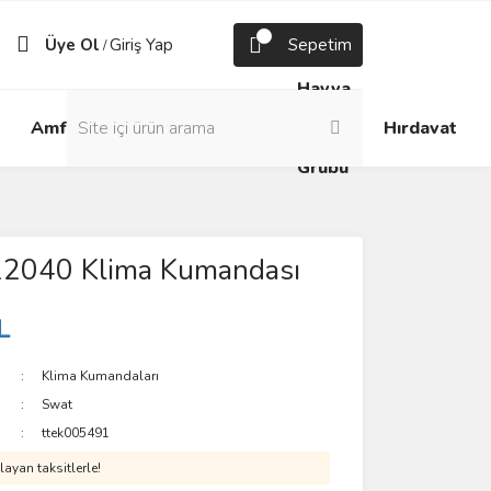
Üye Ol
Giriş Yap
Sepetim
/
Havya
Android
Grup
ve
Amfi
Hırdavat
Box
Prizler
Lehim
Grubu
 12040 Klima Kumandası
L
Klima Kumandaları
Swat
ttek005491
ayan taksitlerle!