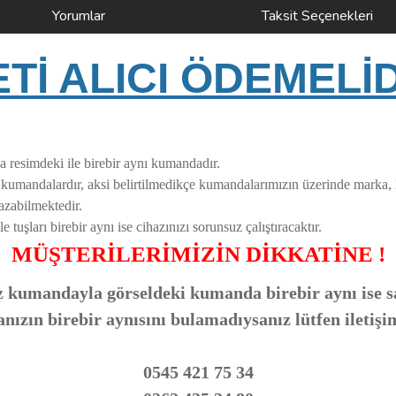
Yorumlar
Taksit Seçenekleri
İ ALICI ÖDEMELİ
a resimdeki ile birebir aynı kumandadır.
i kumandalardır, aksi belirtilmedikçe kumandalarımızın üzerinde marka,
azabilmektedir.
uşları birebir aynı ise cihazınızı sorunsuz çalıştıracaktır.
MÜŞTERİLERİMİZİN DİKKATİNE !
 kumandayla görseldeki kumanda birebir aynı ise sa
zın birebir aynısını bulamadıysanız lütfen iletişi
0545 421 75 34